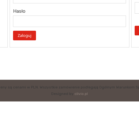
Hasło
eny są cenami w PLN. Wszystkie zamówienie podlegają Ogólnym Warunkom S
Designed by
clivio.pl