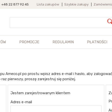
+48 22 877 92 45
Lista zakupów
|
Szybkie zakupy
|
Zamówieni
TÓW
PROMOCJE
REGULAMIN
PŁATNOŚCI
pu Ameco.pl po prostu wpisz adres e-mail i hasło, aby zalogować
 raz pierwszy, proszę zarejestruj się poniżej.
Jestem zarejestrowanym klientem
Z
Pr
Adres e-mail
A