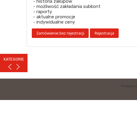
- historia zakupów
- możliwość zakładania subkont
- raporty
- aktualne promocje
- indywidualne ceny
KATEGORIE
Podane c