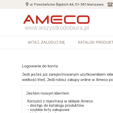
ul. Powstańców Śląskich 44, 01-381 Warszawa
www.wszystkodobiura.pl
WITAJ,
ZALOGUJ SIĘ
KATALOG PRODUK
Logowanie do konta
Jeśli jesteś już zarejestrowanym użytkownikiem skle
wielkość liter). Jeśli robisz zakupy online w Ameco po
Jestem nowym klientem
Korzyści z rejestracji w sklepie Ameco:
- dostęp do katalogu produktów
- szybkie listy zakupowe