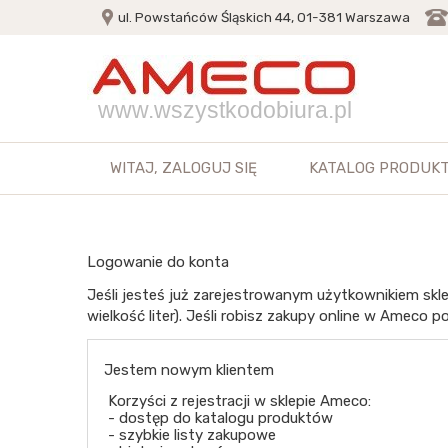
ul. Powstańców Śląskich 44, 01-381 Warszawa
www.wszystkodobiura.pl
WITAJ,
ZALOGUJ SIĘ
KATALOG PRODUK
Logowanie do konta
Jeśli jesteś już zarejestrowanym użytkownikiem skle
wielkość liter). Jeśli robisz zakupy online w Ameco po
Jestem nowym klientem
Korzyści z rejestracji w sklepie Ameco:
- dostęp do katalogu produktów
- szybkie listy zakupowe