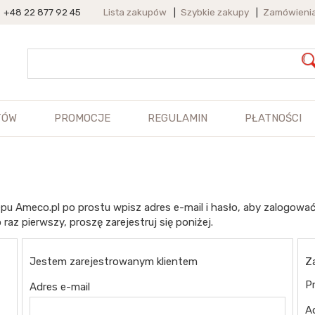
+48 22 877 92 45
Lista zakupów
|
Szybkie zakupy
|
Zamówieni
TÓW
PROMOCJE
REGULAMIN
PŁATNOŚCI
pu Ameco.pl po prostu wpisz adres e-mail i hasło, aby zalogować
 raz pierwszy, proszę zarejestruj się poniżej.
Jestem zarejestrowanym klientem
Z
Pr
Adres e-mail
A