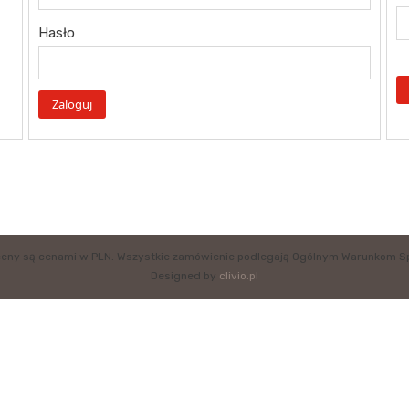
Hasło
eny są cenami w PLN. Wszystkie zamówienie podlegają Ogólnym Warunkom S
Designed by
clivio.pl