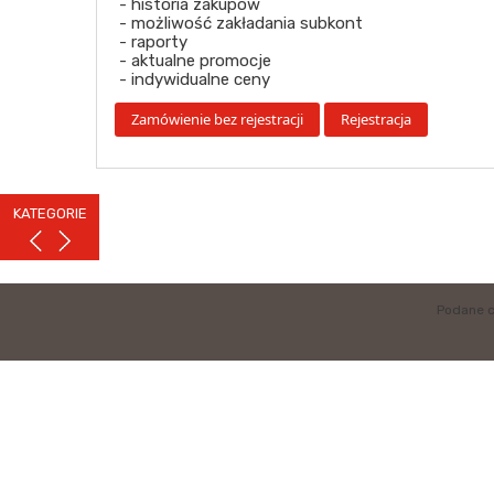
- historia zakupów
- możliwość zakładania subkont
- raporty
- aktualne promocje
- indywidualne ceny
KATEGORIE
Podane c