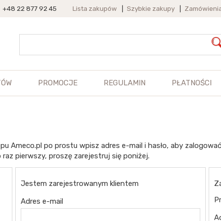
+48 22 877 92 45
Lista zakupów
|
Szybkie zakupy
|
Zamówieni
TÓW
PROMOCJE
REGULAMIN
PŁATNOŚCI
pu Ameco.pl po prostu wpisz adres e-mail i hasło, aby zalogować
 raz pierwszy, proszę zarejestruj się poniżej.
Jestem zarejestrowanym klientem
Z
Pr
Adres e-mail
A