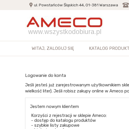
ul. Powstańców Śląskich 44, 01-381 Warszawa
www.wszystkodobiura.pl
WITAJ,
ZALOGUJ SIĘ
KATALOG PRODUK
Logowanie do konta
Jeśli jesteś już zarejestrowanym użytkownikiem skle
wielkość liter). Jeśli robisz zakupy online w Ameco po
Jestem nowym klientem
Korzyści z rejestracji w sklepie Ameco:
- dostęp do katalogu produktów
- szybkie listy zakupowe