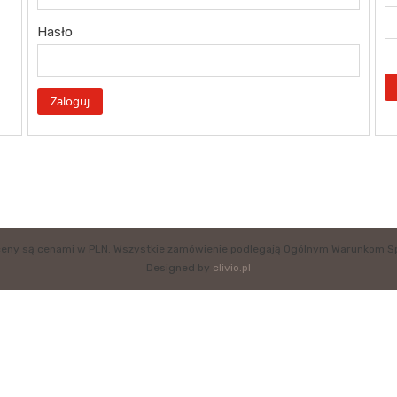
Hasło
eny są cenami w PLN. Wszystkie zamówienie podlegają Ogólnym Warunkom S
Designed by
clivio.pl