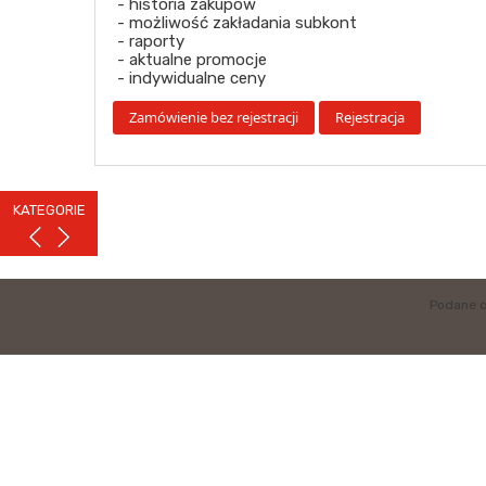
- historia zakupów
- możliwość zakładania subkont
- raporty
- aktualne promocje
- indywidualne ceny
KATEGORIE
Podane c