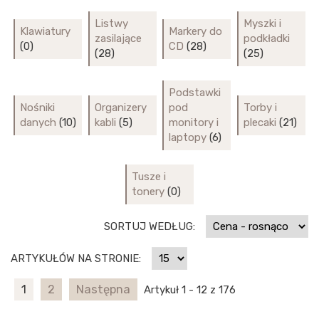
Listwy
Myszki i
Klawiatury
Markery do
zasilające
podkładki
(0)
CD
(28)
(28)
(25)
Podstawki
Nośniki
Organizery
pod
Torby i
danych
(10)
kabli
(5)
monitory i
plecaki
(21)
laptopy
(6)
Tusze i
tonery
(0)
SORTUJ WEDŁUG:
ARTYKUŁÓW NA STRONIE:
1
2
Następna
Artykuł 1 - 12 z 176