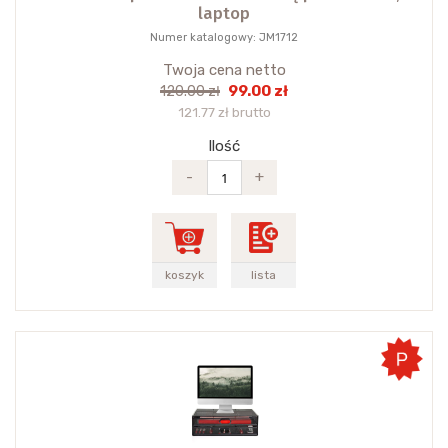
laptop
Numer katalogowy: JM1712
Twoja cena netto
99.00 zł
120.00 zł
121.77 zł brutto
Ilość
-
+
koszyk
lista