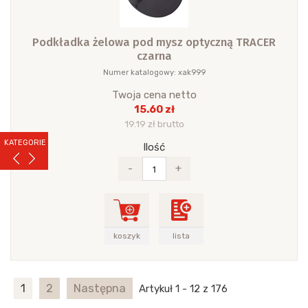
Podkładka żelowa pod mysz optyczną TRACER
czarna
Numer katalogowy: xak999
Twoja cena netto
15.60 zł
19.19 zł brutto
KATEGORIE
Ilość
-
+
koszyk
lista
1
2
Następna
Artykuł 1 - 12 z 176