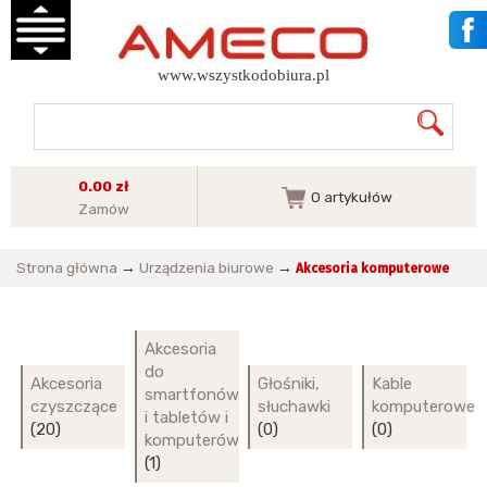
www.wszystkodobiura.pl
0.00 zł
0
artykułów
Zamów
Strona główna
→
Urządzenia biurowe
→
Akcesoria komputerowe
Akcesoria
do
Akcesoria
Głośniki,
Kable
smartfonów
czyszczące
słuchawki
komputerowe
i tabletów i
(20)
(0)
(0)
komputerów
(1)