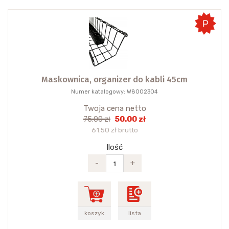
Maskownica, organizer do kabli 45cm
Numer katalogowy: W8002304
Twoja cena netto
50.00 zł
75.00 zł
61.50 zł brutto
Ilość
-
+
koszyk
lista