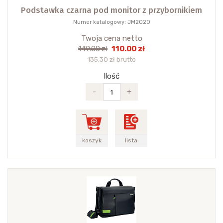
Podstawka czarna pod monitor z przybornikiem
Numer katalogowy: JM2020
Twoja cena netto
110.00 zł
149.00 zł
135.30 zł brutto
Ilość
-
+
koszyk
lista