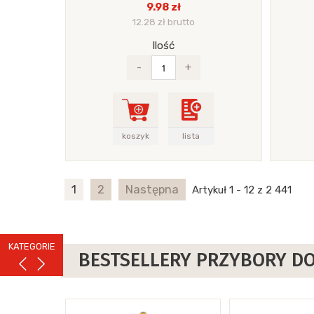
9.98 zł
12.28 zł brutto
Ilość
-
+
koszyk
lista
1
2
Następna
Artykuł 1 - 12 z 2 441
KATEGORIE
BESTSELLERY PRZYBORY DO