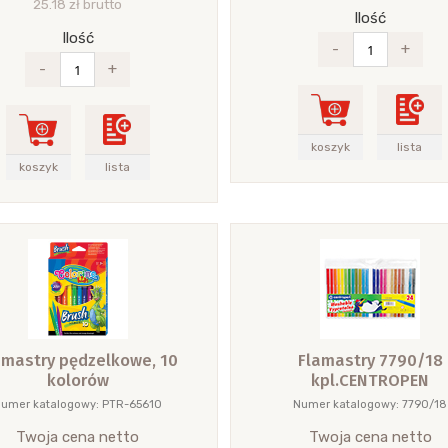
25.18 zł brutto
Ilość
Ilość
-
+
-
+
koszyk
lista
koszyk
lista
amastry pędzelkowe, 10
Flamastry 7790/18
kolorów
kpl.CENTROPEN
umer katalogowy: PTR-65610
Numer katalogowy: 7790/18
Twoja cena netto
Twoja cena netto