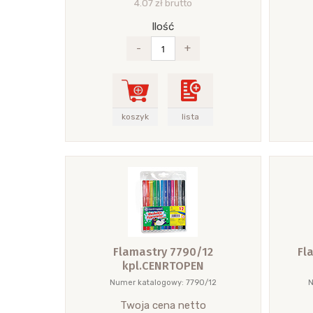
4.07 zł brutto
Ilość
-
+
koszyk
lista
Flamastry 7790/12
Fl
kpl.CENRTOPEN
Numer katalogowy: 7790/12
N
Twoja cena netto