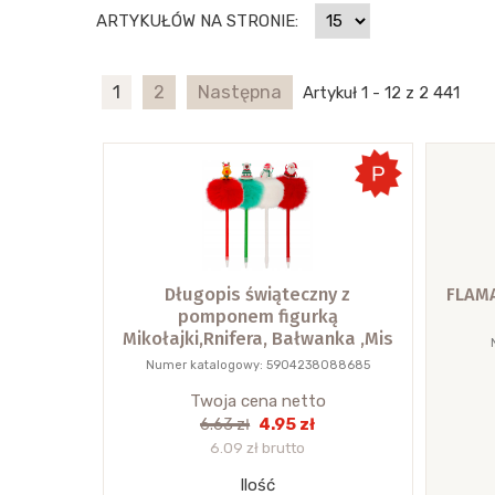
ARTYKUŁÓW NA STRONIE:
1
2
Następna
Artykuł 1 - 12 z 2 441
Długopis świąteczny z
FLAMA
pomponem figurką
Mikołajki,Rnifera, Bałwanka ,Mis
Numer katalogowy: 5904238088685
Twoja cena netto
4.95 zł
6.63 zł
6.09 zł brutto
Ilość