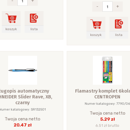
-
+
-
+
koszyk
lista
koszyk
lista
ługopis automatyczny
Flamastry komplet 6kol
NEIDER Slider Rave, XB,
CENTROPEN
czarny
Numer katalogowy: 7790/0
Numer katalogowy: SR132501
Twoja cena netto
Twoja cena netto
5.29 zł
20.47 zł
6.51 zł brutto