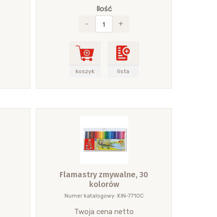
Ilość
-
+
koszyk
lista
Flamastry zmywalne, 30
kolorów
Numer katalogowy: KIN-7710C
Twoja cena netto