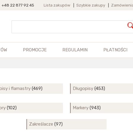
+48 22 877 92 45
Lista zakupów
|
Szybkie zakupy
|
Zamówieni
TÓW
PROMOCJE
REGULAMIN
PŁATNOŚCI
pisy i flamastry
(469)
Długopisy
(453)
ory
(102)
Markery
(943)
Zakreślacze
(97)