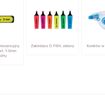
orescencyjny
Zakreślacz D-FISH, zielony
Korektor w
xt, 1-5mm
 żółty