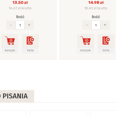
13.50 zł
14.98 zł
16.61 zł brutto
18.43 zł brutto
Ilość
Ilość
-
+
-
+
koszyk
lista
koszyk
lista
 PISANIA