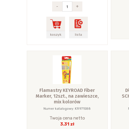
-
+
koszyk
lista
Flamastry KEYROAD Fiber
D
Marker, 12szt., na zawieszce,
SCH
mix kolorów
Numer katalogowy: KR971588
Twoja cena netto
3.31 zł