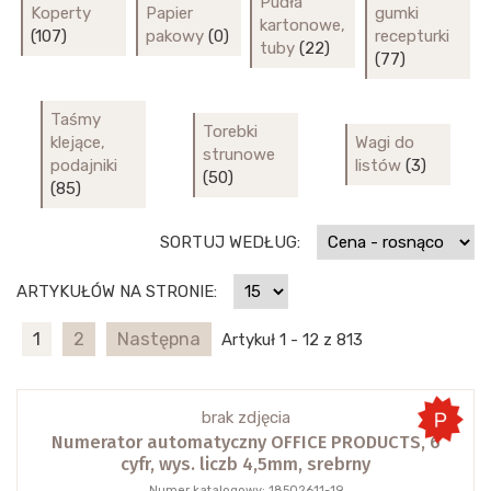
Pudła
Koperty
Papier
gumki
kartonowe,
(107)
pakowy
(0)
recepturki
tuby
(22)
(77)
Taśmy
Torebki
klejące,
Wagi do
strunowe
podajniki
listów
(3)
(50)
(85)
SORTUJ WEDŁUG:
ARTYKUŁÓW NA STRONIE:
1
2
Następna
Artykuł 1 - 12 z 813
brak zdjęcia
Numerator automatyczny OFFICE PRODUCTS, 6
cyfr, wys. liczb 4,5mm, srebrny
Numer katalogowy: 18502611-19