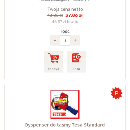
Twoja cena netto
37.86 zł
43.85 zł
46.57 zł brutto
Ilość
-
+
koszyk
lista
Dyspenser do taśmy Tesa Standard