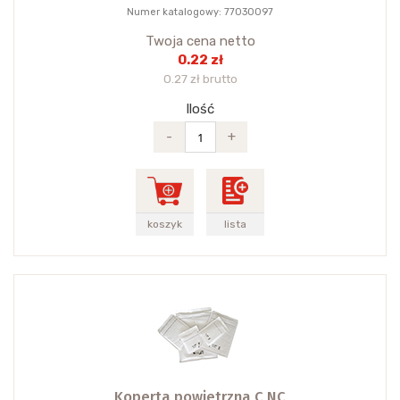
Numer katalogowy: 77030097
Twoja cena netto
0.22 zł
0.27 zł brutto
Ilość
-
+
koszyk
lista
Koperta powietrzna C NC