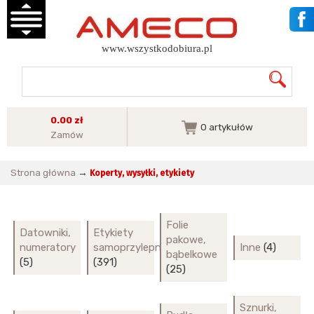
www.wszystkodobiura.pl
0.00 zł
0
artykułów
Zamów
Strona główna
→
Koperty, wysyłki, etykiety
Folie
Datowniki,
Etykiety
pakowe,
numeratory
samoprzylepne
Inne
(4)
bąbelkowe
(5)
(391)
(25)
Sznurki,