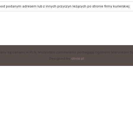
d podanym adresem lub z innych przyczyn leżących po stronie firmy kurierskiej.
eny są cenami w PLN. Wszystkie zamówienie podlegają Ogólnym Warunkom S
Designed by
clivio.pl