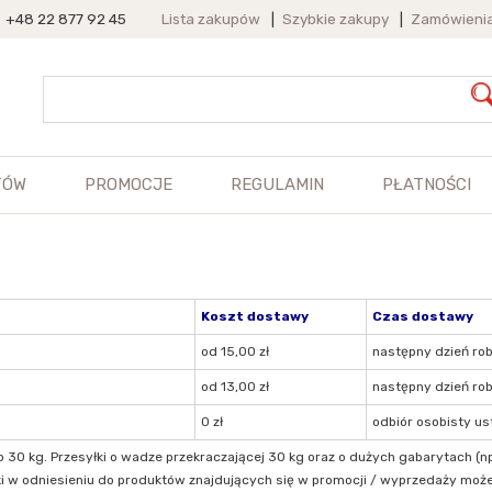
+48 22 877 92 45
Lista zakupów
|
Szybkie zakupy
|
Zamówieni
TÓW
PROMOCJE
REGULAMIN
PŁATNOŚCI
Koszt dostawy
Czas dostawy
od 15,00 zł
następny dzień ro
od 13,00 zł
następny dzień ro
0 zł
odbiór osobisty ust
 kg. Przesyłki o wadze przekraczającej 30 kg oraz o dużych gabarytach (np. t
i w odniesieniu do produktów znajdujących się w promocji / wyprzedaży może