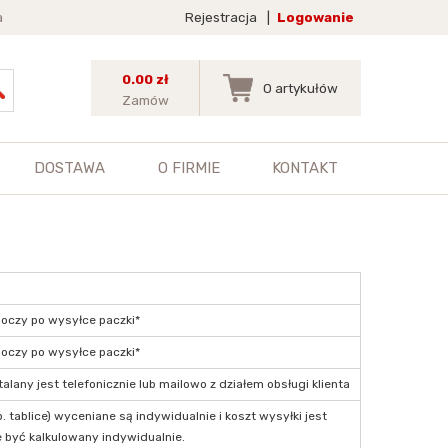
a
Rejestracja
|
Logowanie
0.00 zł
0
artykułów
Zamów
DOSTAWA
O FIRMIE
KONTAKT
boczy po wysyłce paczki*
boczy po wysyłce paczki*
alany jest telefonicznie lub mailowo z działem obsługi klienta
ablice) wyceniane są indywidualnie i koszt wysyłki jest
 być kalkulowany indywidualnie.