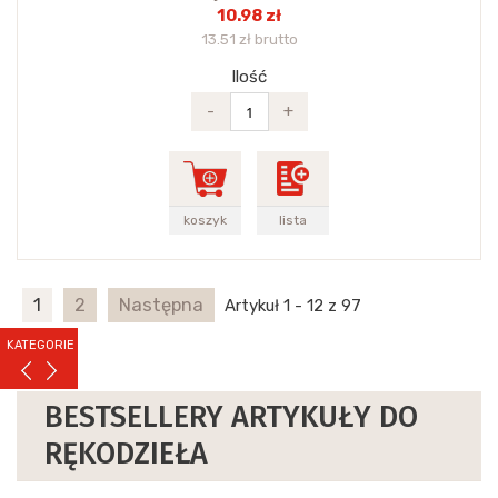
10.98 zł
13.51 zł brutto
Ilość
-
+
koszyk
lista
1
2
Następna
Artykuł 1 - 12 z 97
KATEGORIE
BESTSELLERY ARTYKUŁY DO
RĘKODZIEŁA