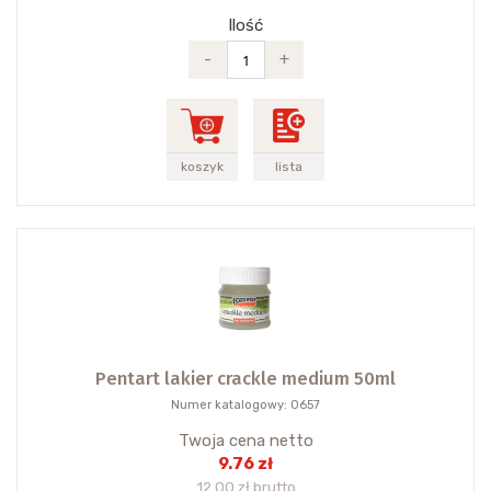
Ilość
-
+
koszyk
lista
Pentart lakier crackle medium 50ml
Numer katalogowy: 0657
Twoja cena netto
9.76 zł
12.00 zł brutto