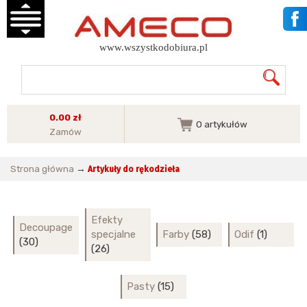
www.wszystkodobiura.pl
0.00 zł
0
artykułów
Zamów
Strona główna
→
Artykuły do rękodzieła
Efekty
Decoupage
specjalne
Farby
(58)
Odif
(1)
(30)
(26)
Pasty
(15)