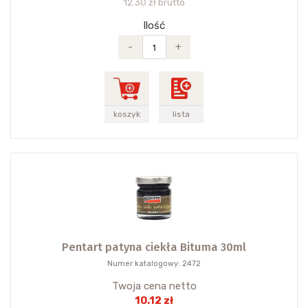
12.30 zł brutto
Ilość
-
+
koszyk
lista
Pentart patyna ciekła Bituma 30ml
Numer katalogowy: 2472
Twoja cena netto
10.12 zł