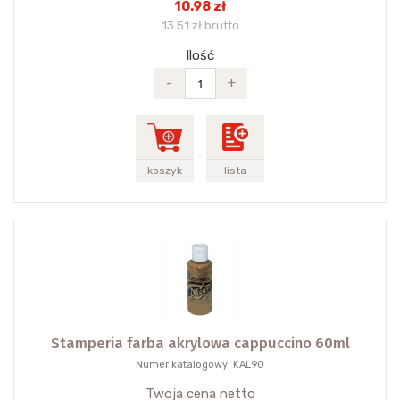
10.98 zł
13.51 zł brutto
Ilość
-
+
koszyk
lista
Stamperia farba akrylowa cappuccino 60ml
Numer katalogowy: KAL90
Twoja cena netto