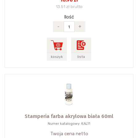
10.98 zł
13.51 zł brutto
Ilość
-
+
koszyk
lista
Stamperia farba akrylowa biała 60ml
Numer katalogowy: KAL11
Twoja cena netto