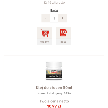
12.45 zł brutto
Ilość
-
+
koszyk
lista
Klej do złoceń 50ml
Numer katalogowy: 2496
Twoja cena netto
10.97 zł