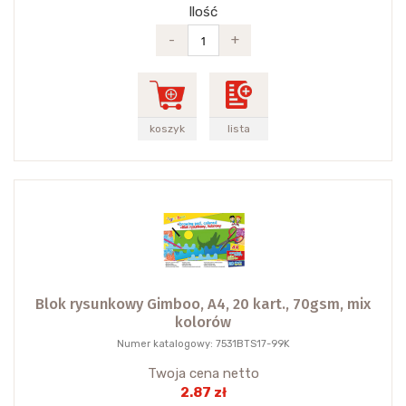
Ilość
-
+
koszyk
lista
Blok rysunkowy Gimboo, A4, 20 kart., 70gsm, mix
kolorów
Numer katalogowy: 7531BTS17-99K
Twoja cena netto
2.87 zł