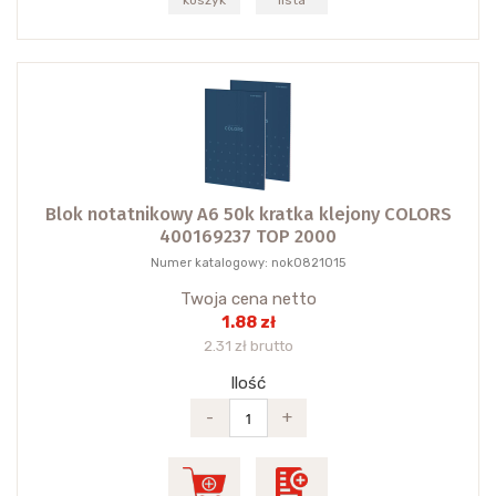
koszyk
lista
Blok notatnikowy A6 50k kratka klejony COLORS
400169237 TOP 2000
Numer katalogowy: nok0821015
Twoja cena netto
1.88 zł
2.31 zł brutto
Ilość
-
+