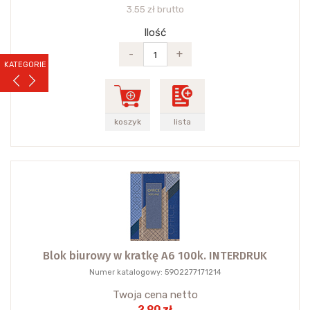
3.55 zł brutto
Ilość
-
+
KATEGORIE
koszyk
lista
Blok biurowy w kratkę A6 100k. INTERDRUK
Numer katalogowy: 5902277171214
Twoja cena netto
2.90 zł