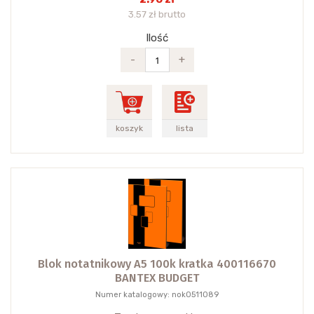
3.57 zł brutto
Ilość
-
+
koszyk
lista
Blok notatnikowy A5 100k kratka 400116670
BANTEX BUDGET
Numer katalogowy: nok0511089