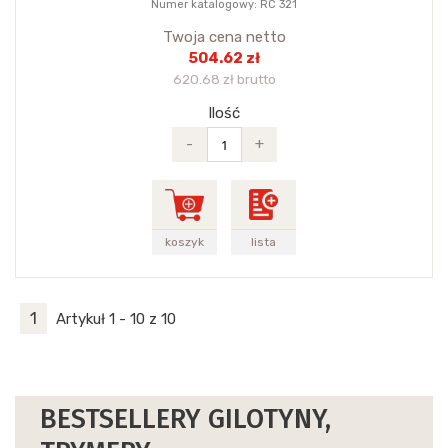
Numer katalogowy: RC 321
Twoja cena netto
504.62 zł
620.68 zł brutto
Ilość
-
+
koszyk
lista
1
Artykuł 1 - 10 z 10
BESTSELLERY GILOTYNY,