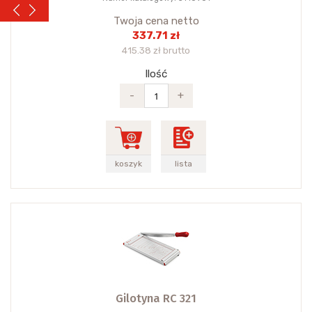
Twoja cena netto
337.71 zł
415.38 zł brutto
Ilość
-
+
koszyk
lista
Gilotyna RC 321