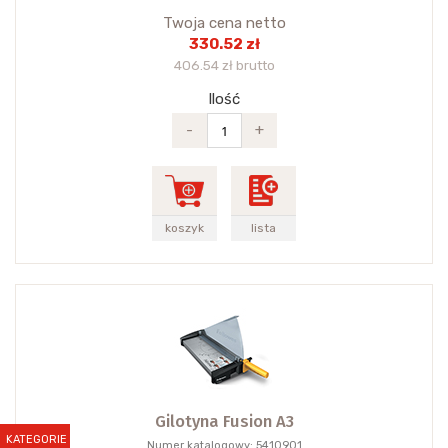
Twoja cena netto
330.52 zł
406.54 zł brutto
Ilość
-
+
koszyk
lista
Gilotyna Fusion A3
KATEGORIE
Numer katalogowy: 5410901