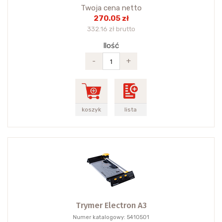
Twoja cena netto
270.05 zł
332.16 zł brutto
Ilość
-
+
koszyk
lista
Trymer Electron A3
Numer katalogowy: 5410501