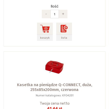
Ilość
-
+
koszyk
lista
Kasetka na pieniądze Q-CONNECT, duża,
255x85x200mm, czerwona
Numer katalogowy: KF04251
Twoja cena netto
41.44 zł