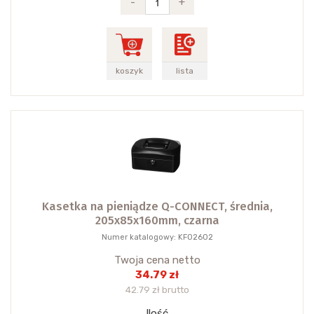
-
+
koszyk
lista
Kasetka na pieniądze Q-CONNECT, średnia,
205x85x160mm, czarna
Numer katalogowy: KF02602
Twoja cena netto
34.79 zł
42.79 zł brutto
Ilość