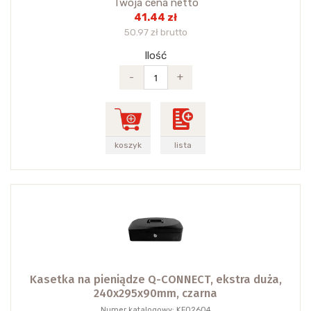
Twoja cena netto
41.44 zł
50.97 zł brutto
Ilość
-
+
koszyk
lista
Kasetka na pieniądze Q-CONNECT, ekstra duża,
240x295x90mm, czarna
Numer katalogowy: KF02604