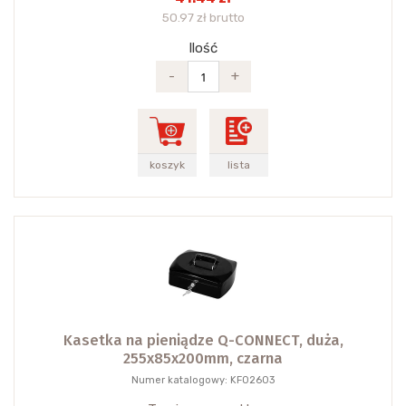
50.97 zł brutto
Ilość
-
+
koszyk
lista
Kasetka na pieniądze Q-CONNECT, duża,
255x85x200mm, czarna
Numer katalogowy: KF02603