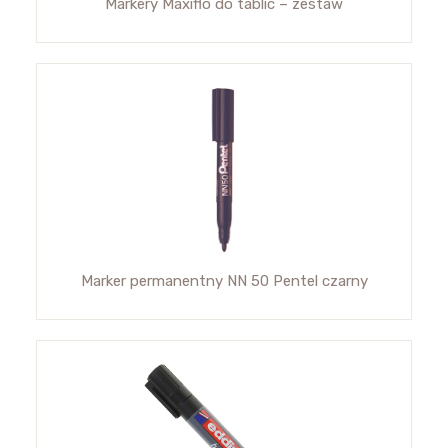
Markery Maxiflo do tablic – zestaw
Marker permanentny NN 50 Pentel czarny