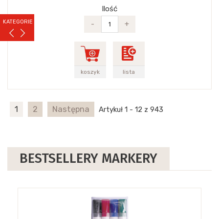
Ilość
KATEGORIE
-
+
koszyk
lista
1
2
Następna
Artykuł 1 - 12 z 943
BESTSELLERY MARKERY