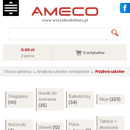
www.wszystkodobiura.pl
0.00 zł
0
artykułów
Zamów
Strona główna
→
Artykuły szkolne i kreślarskie
→
Przybory szkolne
Gumki do
Długopisy
Kalkulatory
ścierania
Kleje
(223)
(90)
(34)
(25)
Tablice +
Nożyczki
Pióra
Ołówki
(12)
akcesoria