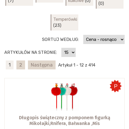
(7)
kulkowe
(0)
(0)
Temperówki
(23)
SORTUJ WEDŁUG:
ARTYKUŁÓW NA STRONIE:
1
2
Następna
Artykuł 1 - 12 z 414
Długopis świąteczny z pomponem figurką
Mikołajki,Rnifera, Bałwanka ,Mis