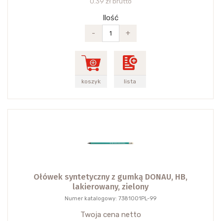
0.39 zł brutto
Ilość
-
+
koszyk
lista
Ołówek syntetyczny z gumką DONAU, HB,
lakierowany, zielony
Numer katalogowy: 7381001PL-99
Twoja cena netto