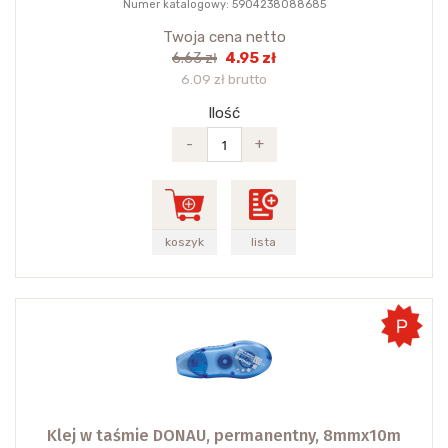
Numer katalogowy: 5904238088685
Twoja cena netto
4.95 zł
6.63 zł
6.09 zł brutto
Ilość
-
+
koszyk
lista
Klej w taśmie DONAU, permanentny, 8mmx10m