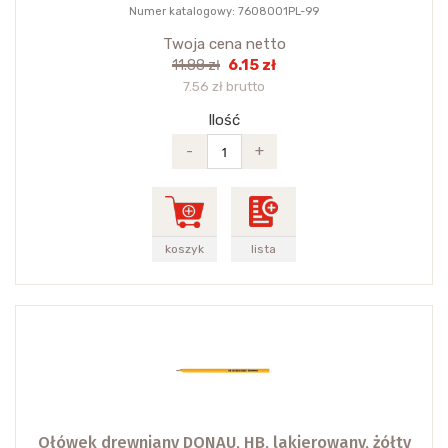
Numer katalogowy: 7608001PL-99
Twoja cena netto
6.15 zł
11.88 zł
7.56 zł brutto
Ilość
-
+
koszyk
lista
Ołówek drewniany DONAU, HB, lakierowany, żółty