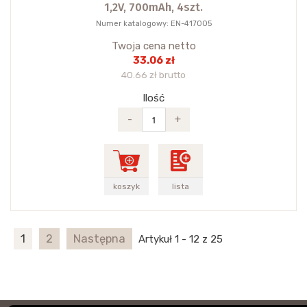
1,2V, 700mAh, 4szt.
Numer katalogowy: EN-417005
Twoja cena netto
33.06 zł
40.66 zł brutto
Ilość
-
+
koszyk
lista
1
2
Następna
Artykuł 1 - 12 z 25