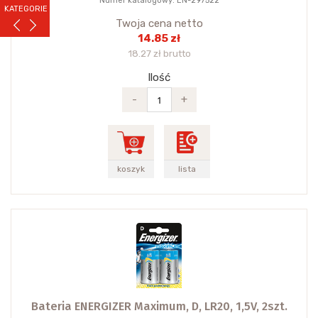
Numer katalogowy: EN-297522
KATEGORIE
Twoja cena netto
14.85 zł
18.27 zł brutto
Ilość
-
+
koszyk
lista
Bateria ENERGIZER Maximum, D, LR20, 1,5V, 2szt.