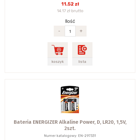
11.52 zł
14.17 zł brutto
Ilość
-
+
koszyk
lista
Bateria ENERGIZER Alkaline Power, D, LR20, 1,5V,
2szt.
Numer katalogowy: EN-297331