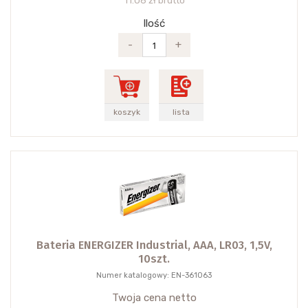
11.06 zł brutto
Ilość
-
+
koszyk
lista
Bateria ENERGIZER Industrial, AAA, LR03, 1,5V,
10szt.
Numer katalogowy: EN-361063
Twoja cena netto