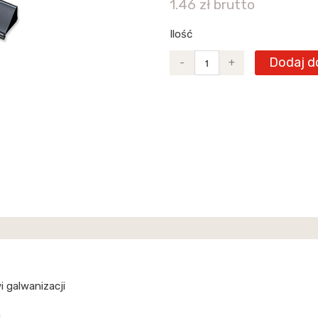
1.46 zł brutto
Ilość
Dodaj d
-
+
 galwanizacji
)