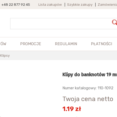
+48 22 877 92 45
Lista zakupów
|
Szybkie zakupy
|
Zamówieni
TÓW
PROMOCJE
REGULAMIN
PŁATNOŚCI
Klipsy
Klipy do banknotów 19 
Numer katalogowy: 110-1092
Twoja cena netto
1.19 zł