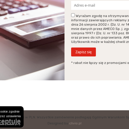
Wyrażam zgodę na otrzymywanie p
informacji zawierających reklamy 
dnia 26 sierpnia 2002 r. (Dz. U. n
mnie danych przez AMECO Sp. j. zg
sierpnia 1997 r (Dz. U. nr 133 poz
oraz prawo do ich poprawiania. AM
Użytkownik może w każdej chwili 
* rabat nie łączy się z promocjami 
cookie zgodnie
rzez ustawienia
eny są cenami w PLN. Wszystkie zamówienie podlegają Ogólnym Warunkom S
eptuję
Designed by
clivio.pl