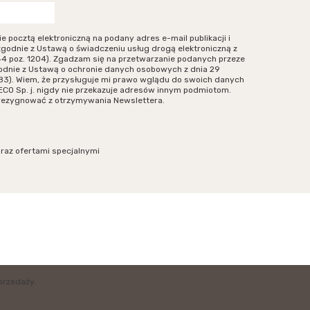
ocztą elektroniczną na podany adres e-mail publikacji i
zgodnie z Ustawą o świadczeniu usług drogą elektroniczną z
r 144 poz. 1204). Zgadzam się na przetwarzanie podanych przeze
odnie z Ustawą o ochronie danych osobowych z dnia 29
. 883). Wiem, że przysługuje mi prawo wglądu do swoich danych
ECO Sp. j. nigdy nie przekazuje adresów innym podmiotom.
zrezygnować z otrzymywania Newslettera.
oraz ofertami specjalnymi
przedaży.