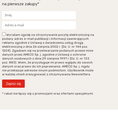
na pierwsze zakupy*
Wyrażam zgodę na otrzymywanie pocztą elektroniczną na
podany adres e-mail publikacji i informacji zawierających
reklamy zgodnie z Ustawą o świadczeniu usług drogą
elektroniczną z dnia 26 sierpnia 2002 r. (Dz. U. nr 144 poz.
1204). Zgadzam się na przetwarzanie podanych przeze mnie
danych przez AMECO Sp. j. zgodnie z Ustawą o ochronie
danych osobowych z dnia 29 sierpnia 1997 r (Dz. U. nr 133
poz. 883). Wiem, że przysługuje mi prawo wglądu do swoich
danych oraz prawo do ich poprawiania. AMECO Sp. j. nigdy
nie przekazuje adresów innym podmiotom. Użytkownik może
w każdej chwili zrezygnować z otrzymywania Newslettera.
* rabat nie łączy się z promocjami oraz ofertami specjalnymi