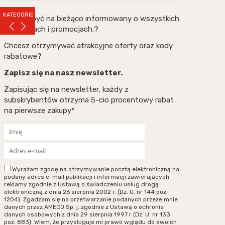
KATEGORIE
Chcesz być na bieżąco informowany o wszystkich
nowościach i promocjach.?
Chcesz otrzymywać atrakcyjne oferty oraz kody
rabatowe?
Zapisz się na nasz newsletter.
Zapisując się na newsletter, każdy z
subskrybentów otrzyma 5-cio procentowy rabat
na pierwsze zakupy*
Wyrażam zgodę na otrzymywanie pocztą elektroniczną na
podany adres e-mail publikacji i informacji zawierających
reklamy zgodnie z Ustawą o świadczeniu usług drogą
elektroniczną z dnia 26 sierpnia 2002 r. (Dz. U. nr 144 poz.
1204). Zgadzam się na przetwarzanie podanych przeze mnie
danych przez AMECO Sp. j. zgodnie z Ustawą o ochronie
danych osobowych z dnia 29 sierpnia 1997 r (Dz. U. nr 133
poz. 883). Wiem, że przysługuje mi prawo wglądu do swoich