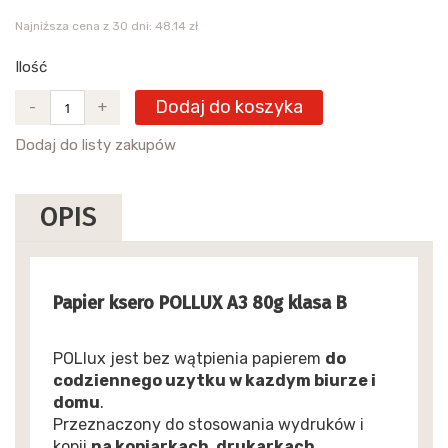
Najniższa cena z 30 dni: 48.14 zł
Ilość
Dodaj do koszyka
-
+
Dodaj do listy zakupów
OPIS
Papier ksero POLLUX A3 80g klasa B
POLlux jest bez wątpienia papierem
do
codziennego uzytku w kazdym biurze i
domu
.
Przeznaczony do stosowania wydruków i
kopii
na kopiarkach, drukarkach