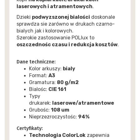
laserowych i atramentowych
.
Dzieki
podwyzszonej bialości
doskonale
sprawdza sie zarówno w drukach czarno-
bialych jak i kolorowych.
Szerokie zastosowanie POLlux to
oszczednośc czasu i redukcja kosztów
.
Dane techniczne:
Kolor arkuszy:
bialy
Format:
A3
Gramatura:
8
0 g/m2
Bialośc:
CIE 161
Typy
drukarek:
laserowe/atramentowe
Grubośc:
108
um
Nieprzezroczystośc:
94%
Certyfikaty:
Technologia ColorLok
zapewnia