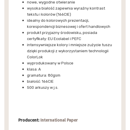
nowe, wygodne otwieranie
wysoka białość zapewnia wyraźny kontrast
tekstu i kolorów (166CIE)
idealny do kolorowych prezentacji,
korespondencji biznesowej i ofert handlowych
produkt przyjazny środowisku, posiada
certyfikaty: EU Ecolabel i PEFC
intensywniejsze kolory i mniejsze zużycie tuszu
dzięki produkcji z wykorzystaniem technologii
ColorLok
wyprodukowany w Polsce
klasa: A
gramatura: 80gsm
białość: 166CIE
500 arkuszy w j.s.
Producent:
International Paper