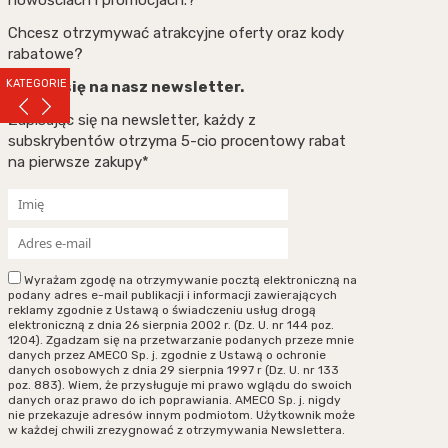
nowościach i promocjach.?
Chcesz otrzymywać atrakcyjne oferty oraz kody
rabatowe?
KATEGORIE
Zapisz się na nasz newsletter.
Zapisując się na newsletter, każdy z
subskrybentów otrzyma 5-cio procentowy rabat
na pierwsze zakupy*
Wyrażam zgodę na otrzymywanie pocztą elektroniczną na
podany adres e-mail publikacji i informacji zawierających
reklamy zgodnie z Ustawą o świadczeniu usług drogą
elektroniczną z dnia 26 sierpnia 2002 r. (Dz. U. nr 144 poz.
1204). Zgadzam się na przetwarzanie podanych przeze mnie
danych przez AMECO Sp. j. zgodnie z Ustawą o ochronie
danych osobowych z dnia 29 sierpnia 1997 r (Dz. U. nr 133
poz. 883). Wiem, że przysługuje mi prawo wglądu do swoich
danych oraz prawo do ich poprawiania. AMECO Sp. j. nigdy
nie przekazuje adresów innym podmiotom. Użytkownik może
w każdej chwili zrezygnować z otrzymywania Newslettera.