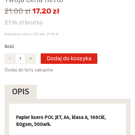
21.00 zł
17.20 zł
21.16 zł brutto
Najniższa cena z 30 dni: 21.16 zł
Ilość
Dodaj do koszyka
-
+
Dodaj do listy zakupów
OPIS
Papier ksero POL JET, A4, klasa A, 166CIE,
80gsm, 500ark.