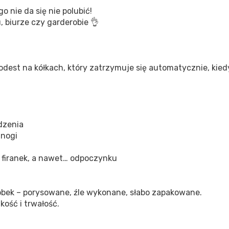
go nie da się nie polubić!
, biurze czy garderobie 👌
odest na kółkach, który zatrzymuje się automatycznie, kiedy
dzenia
 nogi
 firanek, a nawet… odpoczynku
óbek – porysowane, źle wykonane, słabo zapakowane.
ość i trwałość.