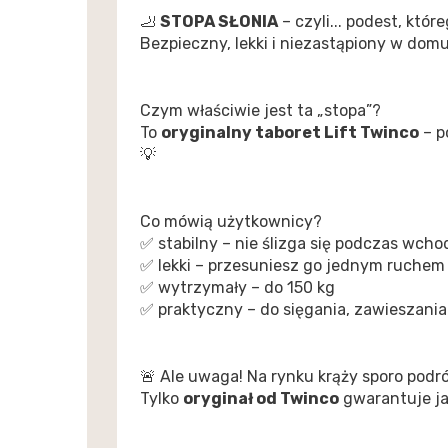
🦶
STOPA SŁONIA
– czyli... podest, które
Bezpieczny, lekki i niezastąpiony w domu
Czym właściwie jest ta „stopa”?
To
oryginalny taboret Lift Twinco
– p
💡
Co mówią użytkownicy?
✅ stabilny – nie ślizga się podczas wcho
✅ lekki – przesuniesz go jednym ruchem
✅ wytrzymały – do 150 kg
✅ praktyczny – do sięgania, zawieszania
🚨 Ale uwaga! Na rynku krąży sporo podr
Tylko
oryginał od Twinco
gwarantuje jak