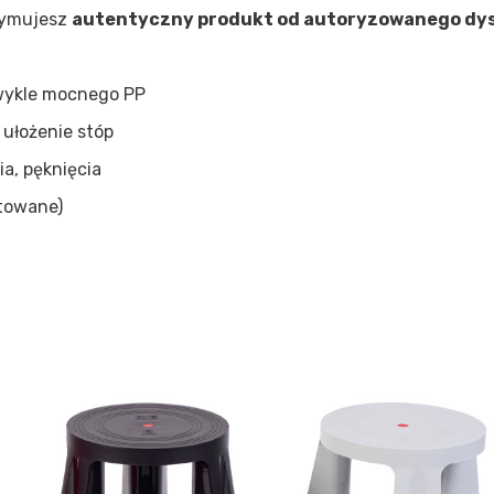
zymujesz
autentyczny produkt od autoryzowanego dy
zwykle mocnego PP
 ułożenie stóp
ia, pęknięcia
ntowane)