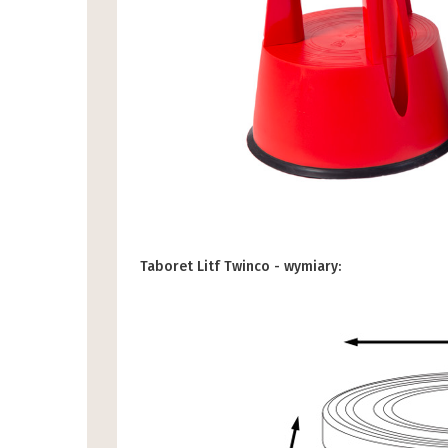
Taboret Litf Twinco - wymiary: