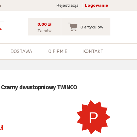
a
Rejestracja
|
Logowanie
0.00 zł
0
artykułów
Zamów
DOSTAWA
O FIRMIE
KONTAKT
ft Czarny dwustopniowy TWINCO
ł