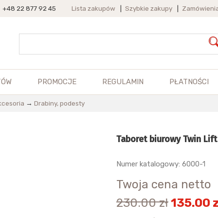
+48 22 877 92 45
Lista zakupów
|
Szybkie zakupy
|
Zamówieni
TÓW
PROMOCJE
REGULAMIN
PŁATNOŚCI
akcesoria
→
Drabiny, podesty
Taboret biurowy Twin Li
Numer katalogowy: 6000-1
Twoja cena netto
230.00 zł
135.00 z