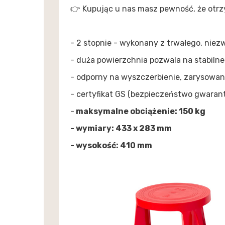
👉 Kupując u nas masz pewność, że otr
- 2 stopnie - wykonany z trwałego, nie
- duża powierzchnia pozwala na stabilne
- odporny na wyszczerbienie, zarysowan
- certyfikat GS (bezpieczeństwo gwara
-
maksymalne obciążenie: 150 kg
- wymiary: 433 x 283 mm
- wysokość: 410 mm