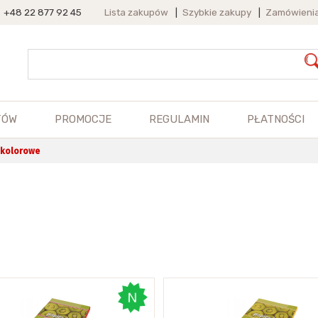
+48 22 877 92 45
Lista zakupów
|
Szybkie zakupy
|
Zamówieni
TÓW
PROMOCJE
REGULAMIN
PŁATNOŚCI
 kolorowe