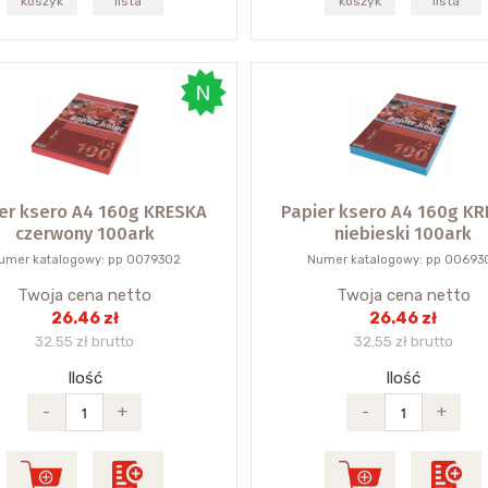
koszyk
lista
koszyk
lista
er ksero A4 160g KRESKA
Papier ksero A4 160g K
czerwony 100ark
niebieski 100ark
umer katalogowy: pp 0079302
Numer katalogowy: pp 00693
Twoja cena netto
Twoja cena netto
26.46 zł
26.46 zł
32.55 zł brutto
32.55 zł brutto
Ilość
Ilość
-
+
-
+