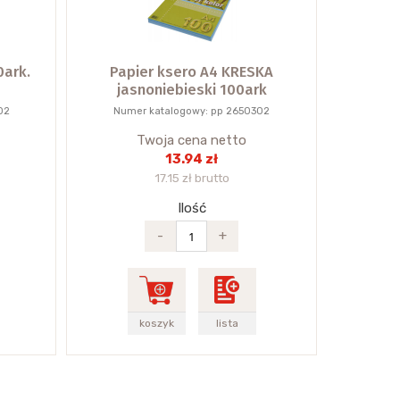
0ark.
Papier ksero A4 KRESKA
jasnoniebieski 100ark
02
Numer katalogowy: pp 2650302
Twoja cena netto
13.94 zł
17.15 zł brutto
Ilość
-
+
koszyk
lista