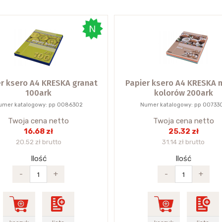
r ksero A4 KRESKA granat
Papier ksero A4 KRESKA m
100ark
kolorów 200ark
umer katalogowy: pp 0086302
Numer katalogowy: pp 00733
Twoja cena netto
Twoja cena netto
16.68 zł
25.32 zł
20.52 zł brutto
31.14 zł brutto
Ilość
Ilość
-
+
-
+