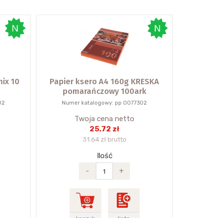
ix 10
Papier ksero A4 160g KRESKA
pomarańczowy 100ark
02
Numer katalogowy: pp 0077302
Twoja cena netto
25.72 zł
31.64 zł brutto
Ilość
-
+