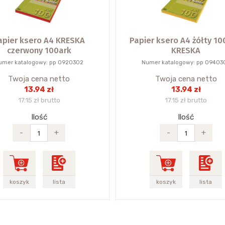
apier ksero A4 KRESKA
Papier ksero A4 żółty 10
czerwony 100ark
KRESKA
umer katalogowy: pp 0920302
Numer katalogowy: pp 09403
Twoja cena netto
Twoja cena netto
13.94 zł
13.94 zł
17.15 zł brutto
17.15 zł brutto
Ilość
Ilość
-
+
-
+
koszyk
lista
koszyk
lista