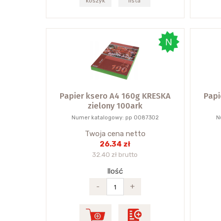
koszyk
lista
Papier ksero A4 160g KRESKA
Papi
zielony 100ark
Numer katalogowy: pp 0087302
N
Twoja cena netto
26.34 zł
32.40 zł brutto
Ilość
-
+