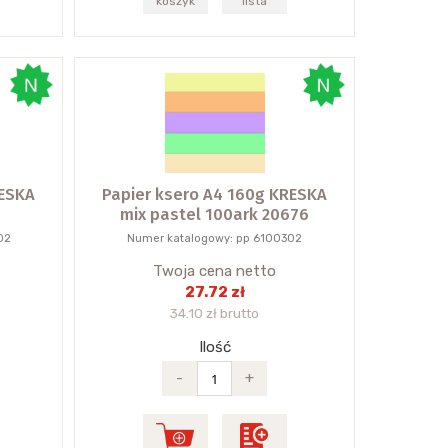
koszyk
lista
RESKA
Papier ksero A4 160g KRESKA
mix pastel 100ark 20676
02
Numer katalogowy: pp 6100302
Twoja cena netto
27.72 zł
34.10 zł brutto
Ilość
-
+