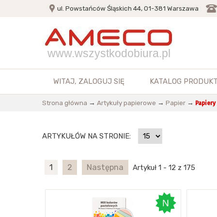
ul. Powstańców Śląskich 44, 01-381 Warszawa
www.wszystkodobiura.pl
WITAJ,
ZALOGUJ SIĘ
KATALOG PRODUK
Strona główna
→
Artykuły papierowe
→
Papier
→
Papiery
ARTYKUŁÓW NA STRONIE:
1
2
Następna
Artykuł 1 - 12 z 175