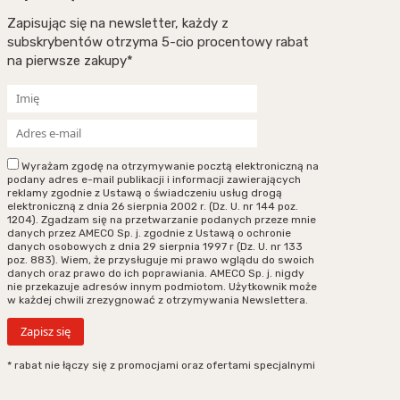
Zapisując się na newsletter, każdy z
subskrybentów otrzyma 5-cio procentowy rabat
na pierwsze zakupy*
Wyrażam zgodę na otrzymywanie pocztą elektroniczną na
podany adres e-mail publikacji i informacji zawierających
reklamy zgodnie z Ustawą o świadczeniu usług drogą
elektroniczną z dnia 26 sierpnia 2002 r. (Dz. U. nr 144 poz.
1204). Zgadzam się na przetwarzanie podanych przeze mnie
danych przez AMECO Sp. j. zgodnie z Ustawą o ochronie
danych osobowych z dnia 29 sierpnia 1997 r (Dz. U. nr 133
poz. 883). Wiem, że przysługuje mi prawo wglądu do swoich
danych oraz prawo do ich poprawiania. AMECO Sp. j. nigdy
nie przekazuje adresów innym podmiotom. Użytkownik może
w każdej chwili zrezygnować z otrzymywania Newslettera.
* rabat nie łączy się z promocjami oraz ofertami specjalnymi