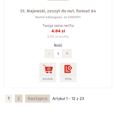
St. Majewski, zeszyt do nut, format A4
Numer katalogowy: ze 0140001
Twoja cena netto
4.84 zł
5.95 zł brutto
Ilość
-
+
koszyk
lista
1
2
Następna
Artykuł 1 - 12 z 23