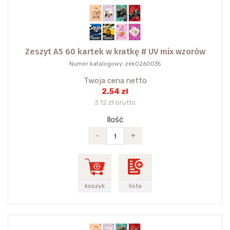
Zeszyt A5 60 kartek w kratkę # UV mix wzorów
Numer katalogowy: zek0260035
Twoja cena netto
2.54 zł
3.12 zł brutto
Ilość
-
+
koszyk
lista