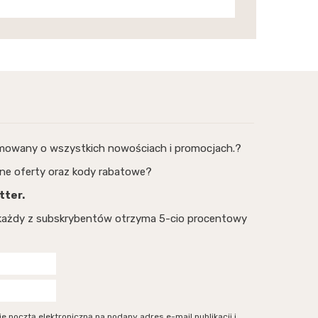
rmowany o wszystkich nowościach i promocjach.?
ne oferty oraz kody rabatowe?
tter.
, każdy z subskrybentów otrzyma 5-cio procentowy
ocztą elektroniczną na podany adres e-mail publikacji i