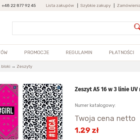
+48 22 877 92 45
Lista zakupów
|
Szybkie zakupy
|
Zamówieni
TÓW
PROMOCJE
REGULAMIN
PŁATNOŚCI
 bloki
→
Zeszyty
Zeszyt A5 16 w 3 linie U
Numer katalogowy:
Twoja cena netto
1.29 zł