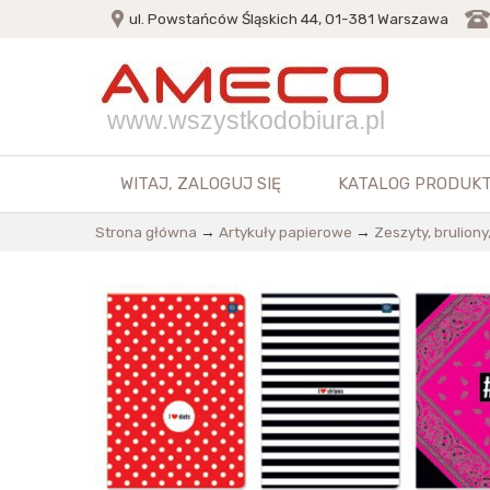
ul. Powstańców Śląskich 44, 01-381 Warszawa
www.wszystkodobiura.pl
WITAJ,
ZALOGUJ SIĘ
KATALOG PRODUK
Strona główna
→
Artykuły papierowe
→
Zeszyty, bruliony,