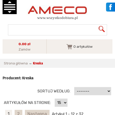
www.wszystkodobiura.pl
0.00 zł
0
artykułów
Zamów
Strona główna
→
Kreska
Producent: Kreska
SORTUJ WEDŁUG:
ARTYKUŁÓW NA STRONIE:
1
2
Następna
Artykuł 1 - 12 z 32