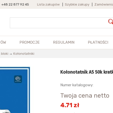
+48 22 877 92 45
Lista zakupów
|
Szybkie zakupy
|
Zamówieni
TÓW
PROMOCJE
REGULAMIN
PŁATNOŚCI
 bloki
→
Kołonotatniki
Kołonotatnik A5 50k kra
Numer katalogowy:
Twoja cena netto
4.71 zł