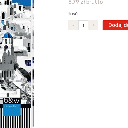
5.79 zł brutto
Ilość
Dodaj d
-
+