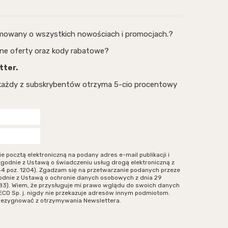
rmowany o wszystkich nowościach i promocjach.?
ne oferty oraz kody rabatowe?
tter.
, każdy z subskrybentów otrzyma 5-cio procentowy
ocztą elektroniczną na podany adres e-mail publikacji i
zgodnie z Ustawą o świadczeniu usług drogą elektroniczną z
r 144 poz. 1204). Zgadzam się na przetwarzanie podanych przeze
odnie z Ustawą o ochronie danych osobowych z dnia 29
. 883). Wiem, że przysługuje mi prawo wglądu do swoich danych
ECO Sp. j. nigdy nie przekazuje adresów innym podmiotom.
zrezygnować z otrzymywania Newslettera.