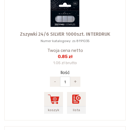
Zszywki 24/6 SILVER 1000szt. INTERDRUK
Numer katalogowy: zs 8191035
Twoja cena netto
0.85 zł
1.05 zł brutto
Ilość
-
+
koszyk
lista