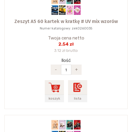
Zeszyt A5 60 kartek w kratkę # UV mix wzorów
Numer katalogowy: zek0260035
Twoja cena netto
2.54 zł
3.12 zł brutto
Ilość
-
+
koszyk
lista