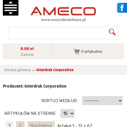
www.wszystkodobiura.pl
0.00 zł
0
artykułów
Zamów
Strona główna
→
Interdruk Corporation
Producent: Interdruk Corporation
SORTUJ WEDŁUG:
ARTYKUŁÓW NA STRONIE:
1
2
Następna
Artykuł 1 - 12 z 67