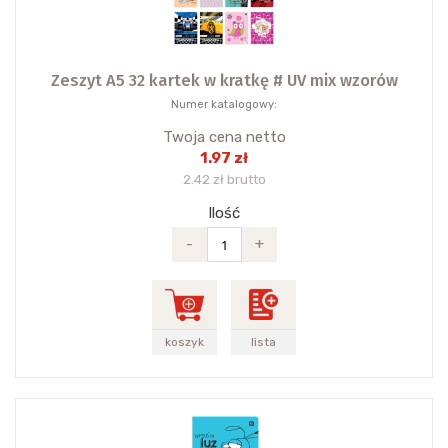
Zeszyt A5 32 kartek w kratkę # UV mix wzorów
Numer katalogowy:
Twoja cena netto
1.97 zł
2.42 zł brutto
Ilość
-
+
koszyk
lista