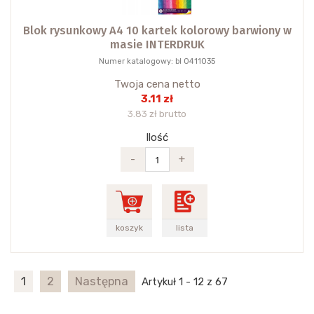
Blok rysunkowy A4 10 kartek kolorowy barwiony w
masie INTERDRUK
Numer katalogowy: bl 0411035
Twoja cena netto
3.11 zł
3.83 zł brutto
Ilość
-
+
koszyk
lista
1
2
Następna
Artykuł 1 - 12 z 67