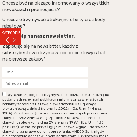
Chcesz być na bieżąco informowany o wszystkich
nowościach i promocjach.?
Chcesz otrzymywać atrakcyjne oferty oraz kody
rabatowe?
KATEGORIE
Zapisz się na nasz newsletter.
Zapisując się na newsletter, każdy z
subskrybentów otrzyma 5-cio procentowy rabat
na pierwsze zakupy*
Wyrażam zgodę na otrzymywanie pocztą elektroniczną na
podany adres e-mail publikacji i informacji zawierających
reklamy zgodnie z Ustawą o świadczeniu usług drogą
elektroniczną z dnia 26 sierpnia 2002 r. (Dz. U. nr 144 poz.
1204). Zgadzam się na przetwarzanie podanych przeze mnie
danych przez AMECO Sp. j. zgodnie z Ustawą o ochronie
danych osobowych z dnia 29 sierpnia 1997 r (Dz. U. nr 133
poz. 883). Wiem, że przysługuje mi prawo wglądu do swoich
danych oraz prawo do ich poprawiania. AMECO Sp. j. nigdy
nie przekazuje adresów innym podmiotom. Użytkownik może