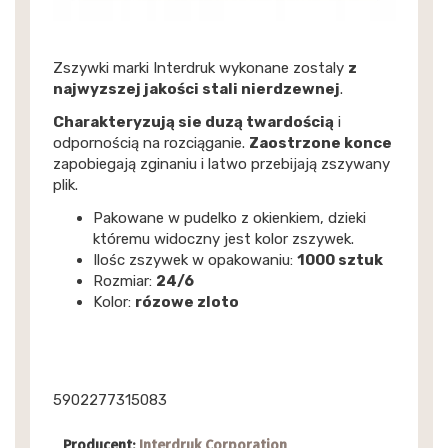
Zszywki marki Interdruk wykonane zostaly
z
najwyzszej jakości stali nierdzewnej
.
Charakteryzują sie duzą twardością
i
odpornością na rozciąganie.
Zaostrzone konce
zapobiegają zginaniu i latwo przebijają zszywany
plik.
Pakowane w pudelko z okienkiem, dzieki
któremu widoczny jest kolor zszywek.
Ilośc zszywek w opakowaniu:
1000 sztuk
Rozmiar:
24/6
Kolor:
rózowe zloto
5902277315083
Producent:
Interdruk Corporation